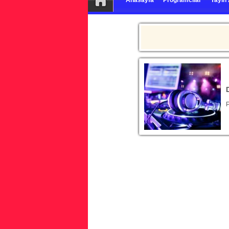
Anasayfa
Programcılar
Yayın 