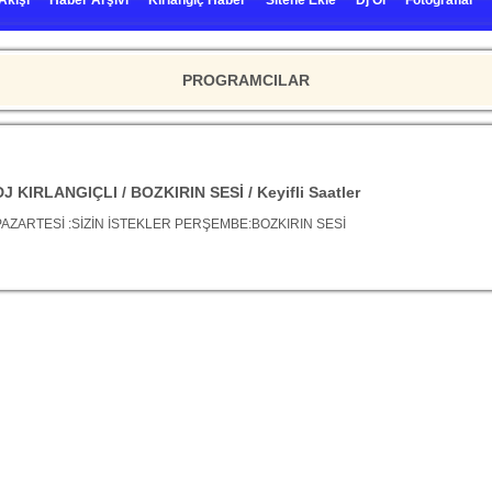
Akışı
Haber Arşivi
Kırlangıç Haber
Sitene Ekle
Dj Ol
Fotoğraflar
PROGRAMCILAR
DJ KIRLANGIÇLI / BOZKIRIN SESİ / Keyifli Saatler
PAZARTESİ :SİZİN İSTEKLER PERŞEMBE:BOZKIRIN SESİ