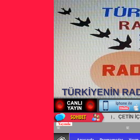
TÜRKİYENİN RA
Sabri (Kırıkkale) , ÇETİN