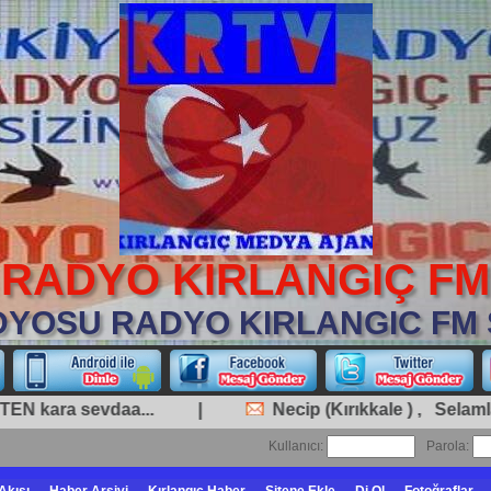
RADYO KIRLANGIÇ FM
DYOSU RADYO KIRLANGIC FM 
 İÇTEN kara sevdaa... |
Necip (Kırıkkale ) , Selam
Kullanıcı:
Parola: